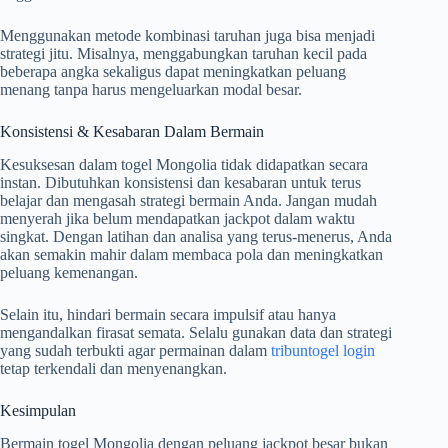
Menggunakan metode kombinasi taruhan juga bisa menjadi
strategi jitu. Misalnya, menggabungkan taruhan kecil pada
beberapa angka sekaligus dapat meningkatkan peluang
menang tanpa harus mengeluarkan modal besar.
Konsistensi & Kesabaran Dalam Bermain
Kesuksesan dalam togel Mongolia tidak didapatkan secara
instan. Dibutuhkan konsistensi dan kesabaran untuk terus
belajar dan mengasah strategi bermain Anda. Jangan mudah
menyerah jika belum mendapatkan jackpot dalam waktu
singkat. Dengan latihan dan analisa yang terus-menerus, Anda
akan semakin mahir dalam membaca pola dan meningkatkan
peluang kemenangan.
Selain itu, hindari bermain secara impulsif atau hanya
mengandalkan firasat semata. Selalu gunakan data dan strategi
yang sudah terbukti agar permainan dalam
tribuntogel login
tetap terkendali dan menyenangkan.
Kesimpulan
Bermain togel Mongolia dengan peluang jackpot besar bukan