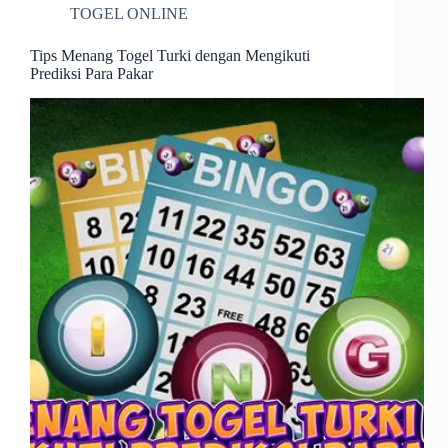
TOGEL ONLINE
Tips Menang Togel Turki dengan Mengikuti
Prediksi Para Pakar