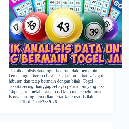
Teknik analisis data togel Jakarta tidak menjamin
kemenangan karena hasil acak jadi gunakan sebagai
hiburan dan tetap bermain dengan bijak. Togel
Jakarta sering dianggap sebagai permainan yang bisa
“dipelajari” melalui data hasil keluaran sebelumnya.
Banyak orang kemudian tertarik dengan istilah…
Elliot
04/26/2026