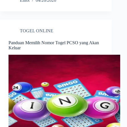
Elliot
04/26/2026
TOGEL ONLINE
Panduan Memilih Nomor Togel PCSO yang Akan
Keluar