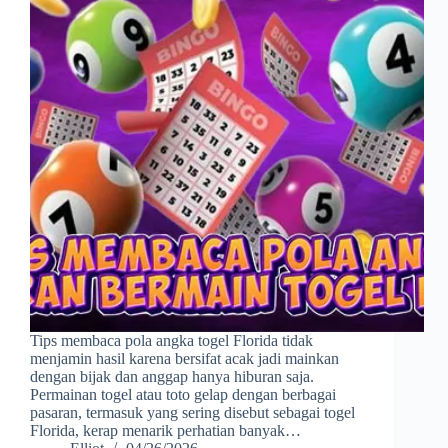
Tips membaca pola angka togel Florida tidak
menjamin hasil karena bersifat acak jadi mainkan
dengan bijak dan anggap hanya hiburan saja.
Permainan togel atau toto gelap dengan berbagai
pasaran, termasuk yang sering disebut sebagai togel
Florida, kerap menarik perhatian banyak…