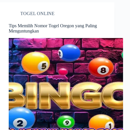
TOGEL ONLINE
Tips Memilih Nomor Togel Oregon yang Paling
Menguntungkan