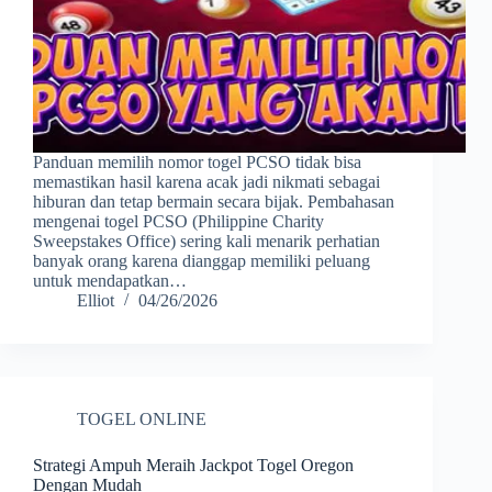
Panduan memilih nomor togel PCSO tidak bisa
memastikan hasil karena acak jadi nikmati sebagai
hiburan dan tetap bermain secara bijak. Pembahasan
mengenai togel PCSO (Philippine Charity
Sweepstakes Office) sering kali menarik perhatian
banyak orang karena dianggap memiliki peluang
untuk mendapatkan…
Elliot
04/26/2026
TOGEL ONLINE
Strategi Ampuh Meraih Jackpot Togel Oregon
Dengan Mudah