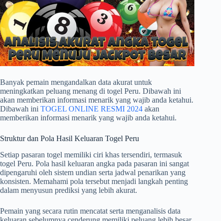
r
Banyak pemain mengandalkan data akurat untuk
meningkatkan peluang menang di togel Peru. Dibawah ini
akan memberikan informasi menarik yang wajib anda ketahui.
Dibawah ini
TOGEL ONLINE RESMI 2024
akan
memberikan informasi menarik yang wajib anda ketahui.
Struktur dan Pola Hasil Keluaran Togel Peru
Setiap pasaran togel memiliki ciri khas tersendiri, termasuk
togel Peru. Pola hasil keluaran angka pada pasaran ini sangat
dipengaruhi oleh sistem undian serta jadwal penarikan yang
konsisten. Memahami pola tersebut menjadi langkah penting
dalam menyusun prediksi yang lebih akurat.
Pemain yang secara rutin mencatat serta menganalisis data
keluaran sebelumnya cenderung memiliki peluang lebih besar